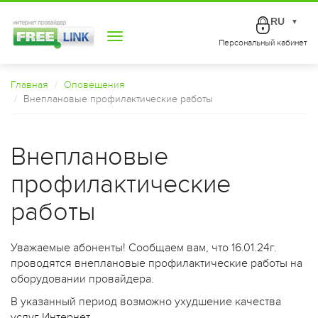
RU
▼
Toggle
Персональный кабинет
navigation
Главная
Оповещения
Внеплановые профилактические работы
Внеплановые
профилактические
работы
Уважаемые абоненты! Сообщаем вам, что 16.01.24г.
проводятся внеплановые профилактические работы на
оборудовании провайдера.
В указанный период возможно ухудшение качества
услуг Интернет.