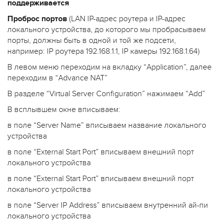
поддерживается
Проброс портов
(LAN IP-адрес роутера и IP-адрес
локального устройства, до которого мы пробрасываем
порты, должны быть в одной и той же подсети,
например: IP роутера 192.168.1.1, IP камеры 192.168.1.64)
В левом меню переходим на вкладку “Application”, далее
переходим в “Advance NAT”
В разделе “Virtual Server Configuration” нажимаем “Add”
В всплывшем окне вписываем:
в поле “Server Name” вписываем название локального
устройства
в поле “External Start Port” вписываем внешний порт
локального устройства
в поле “External Start Port” вписываем внешний порт
локального устройства
в поле “Server IP Address” вписываем внутренний ай-пи
локального устройства