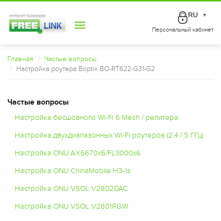
RU
▼
Toggle
Персональный кабинет
navigation
Главная
Частые вопросы
Настройка роутера Boptix BO-RT622-G31-G2
Частые вопросы
Настройка бесшовного Wi-Fi 6 Mesh / репитера
Настройка двухдиапазонных Wi-Fi роутеров (2.4 / 5 ГГц)
Настройка ONU AX6670x6/FL3000x6
Настройка ONU ChinaMobile H3-1s
Настройка ONU VSOL V2802DAC
Настройка ONU VSOL V2801RGW