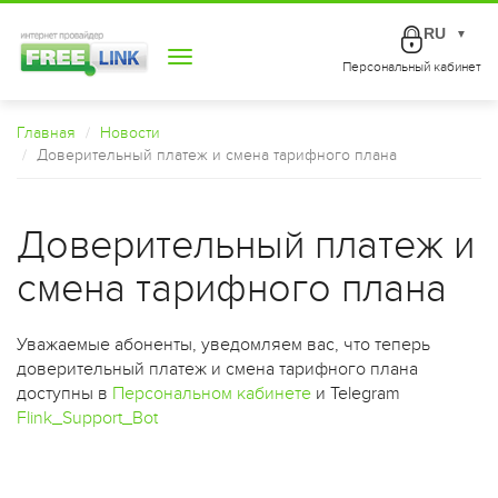
RU
▼
Toggle
Персональный кабинет
navigation
Главная
Новости
Доверительный платеж и смена тарифного плана
Доверительный платеж и
смена тарифного плана
Уважаемые абоненты, уведомляем вас, что теперь
доверительный платеж и смена тарифного плана
доступны в
Персональном кабинете
и Telegram
Flink_Support_Bot