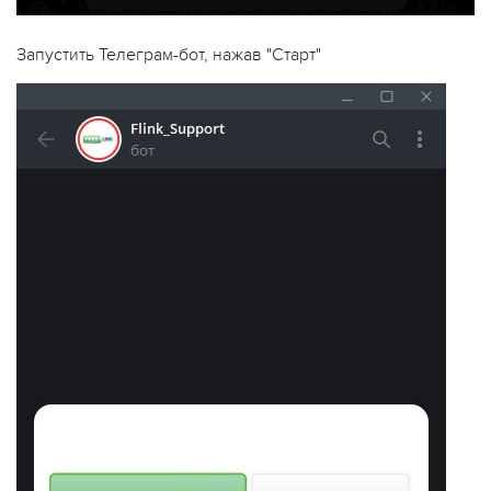
Запустить Телеграм-бот, нажав "Старт"