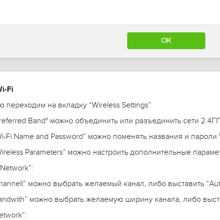
i-Fi
 переходим на вкладку “Wireless Settings”
referred Band" можно объединить или разъединить сети 2.4ГГ
i-Fi Name and Password” можно поменять названия и пароли W
ireless Parameters” можно настроить дополнительные параме
Network”:
Channell” можно выбрать желаемый канал, либо выставить “A
Bandwith” можно выбрать желаемую ширину канала, либо выст
twork”: