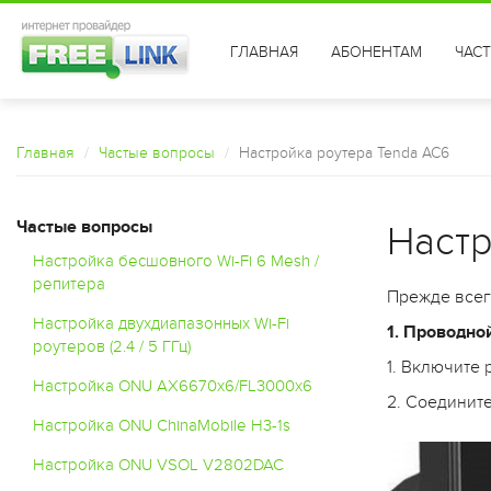
ГЛАВНАЯ
АБОНЕНТАМ
ЧАС
Главная
Частые вопросы
Настройка роутера Tenda AC6
Частые вопросы
Настр
Настройка бесшовного Wi-Fi 6 Mesh /
репитера
Прежде всего
Настройка двухдиапазонных Wi-Fi
1. Проводно
роутеров (2.4 / 5 ГГц)
1. Включите 
Настройка ONU AX6670x6/FL3000x6
2. Соедините
Настройка ONU ChinaMobile H3-1s
Настройка ONU VSOL V2802DAC