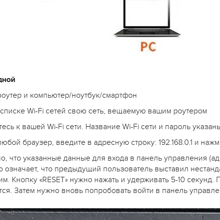
дной
роутер и компьютер/ноутбук/смартфон
 списке Wi-Fi сетей свою сеть, вещаемую вашим роутером
есь к вашей Wi-Fi сети. Название Wi-Fi сети и пароль указан
любой браузер, введите в адресную строку: 192.168.0.1 и нажм
, что указанные данные для входа в панель управления (адр
то означает, что предыдущий пользователь выставил нестан
им. Кнопку «RESET» нужно нажать и удерживать 5-10 секунд. 
тся. Затем нужно вновь попробовать войти в панель управл