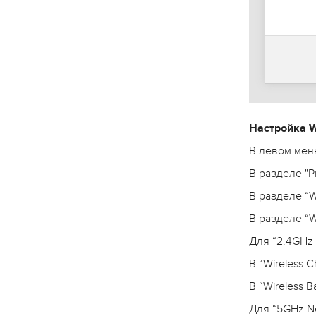
Настройка W
В левом меню
В разделе "P
В разделе “W
В разделе “W
Для “2.4GHz 
В “Wireless 
В “Wireless 
Для “5GHz Ne