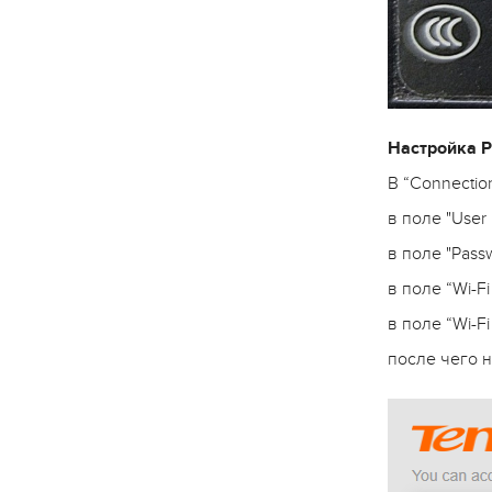
Настройка 
В “Connectio
в поле "Use
в поле "Pas
в поле “Wi-F
в поле “Wi-F
после чего 