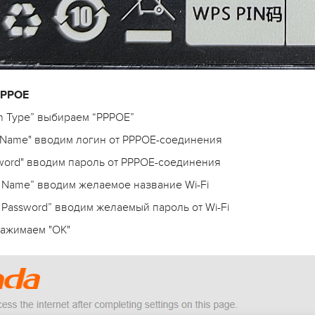
PPPOE
n Type” выбираем “PPPOE”
r Name" вводим логин от PPPOE-соединения
sword" вводим пароль от PPPOE-соединения
i Name” вводим желаемое название Wi-Fi
i Password” вводим желаемый пароль от Wi-Fi
нажимаем "OK"