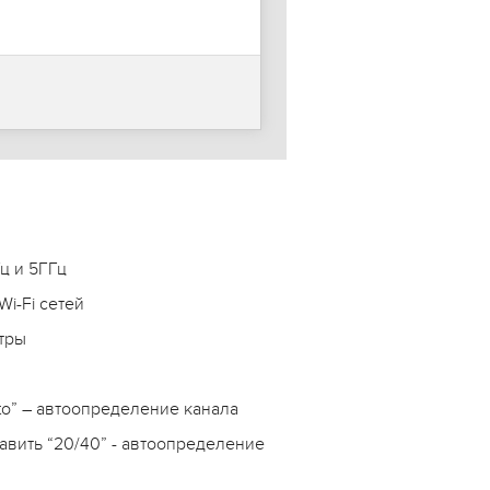
ц и 5ГГц
i-Fi сетей
тры
uto” – автоопределение канала
авить “20/40” - автоопределение