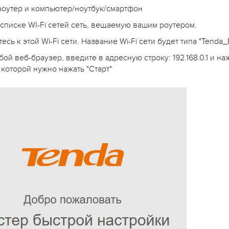
роутер и компьютер/ноутбук/смартфон
 списке WI-Fi сетей сеть, вещаемую вашим роутером.
есь к этой Wi-Fi сети. Название Wi-Fi сети будет типа "Tend
ой веб-браузер, введите в адресную строку: 192.168.0.1 и н
 которой нужно нажать "Старт"