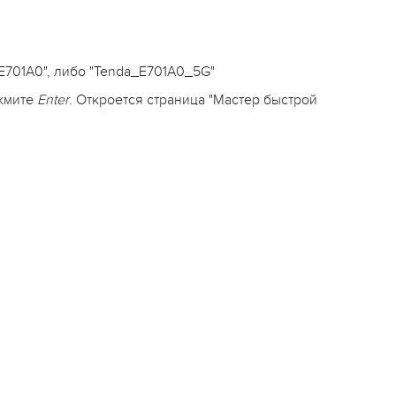
a_E701A0", либо "Tenda_E701A0_5G"
ажмите
Enter
. Откроется страница "Мастер быстрой