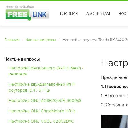
ГЛАВНАЯ
АБОНЕНТАМ
ЧАС
Главная
Частые вопросы
Настройка роутера Tenda RX-3/AX-
Частые вопросы
Настр
Настройка бесшовного Wi-Fi 6 Mesh /
репитера
Прежде всего
Настройка двухдиапазонных Wi-Fi
1. Проводно
роутеров (2.4 / 5 ГГц)
1. Включите 
Настройка ONU AX6670x6/FL3000x6
2. Соедините
Настройка ONU ChinaMobile H3-1s
Настройка ONU VSOL V2802DAC