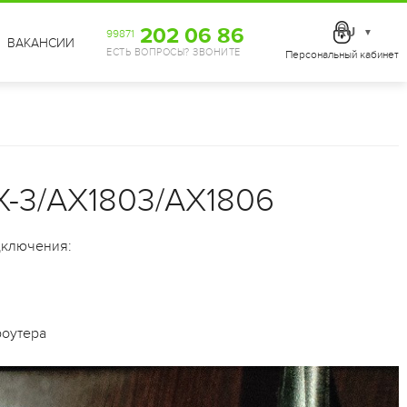
202 06 86
RU
99871
▼
ВАКАНСИИ
ЕСТЬ ВОПРОСЫ? ЗВОНИТЕ
Персональный кабинет
X-3/AX1803/AX1806
дключения:
роутера