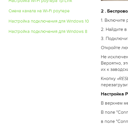
Настройка Wi-Fi роутера Tp-Link
2 . Беспров
Смена канала на Wi-Fi роутере
1. Включите 
Настройка подключения для Windows 10
2. Найдите в
Настройка подключения для Windows 8
3. Подключит
Откройте люб
Не исключено
Вероятно, э
их к заводск
Кнопку
«RES
перезагрузи
Настройка 
В верхнем ме
В поле "Conn
в поле "Conn