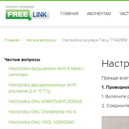
ГЛАВНАЯ
АБОНЕНТАМ
ЧАС
Главная
Частые вопросы
Настройка роутера Tianyi TY-6261M
Частые вопросы
Настр
Настройка бесшовного Wi-Fi 6 Mesh /
репитера
Прежде всего
Настройка двухдиапазонных Wi-Fi
1. Проводно
роутеров (2.4 / 5 ГГц)
1. Включите 
Настройка ONU AX6670x6/FL3000x6
2. Соедините
Настройка ONU ChinaMobile H3-1s
Настройка ONU VSOL V2802DAC