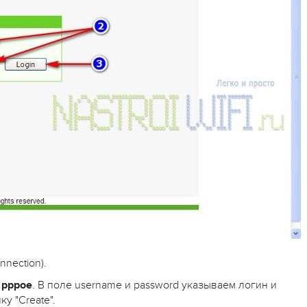
nection).
,
pppoe
. В поле username и password указываем логин и
у "Create".